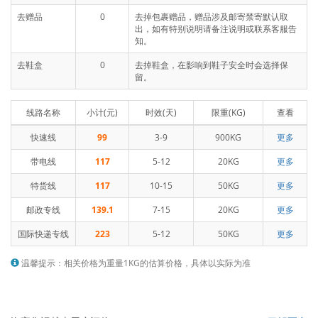
去赠品
0
去掉包裹赠品，赠品涉及邮寄禁寄默认取
出，如有特别说明请备注说明或联系客服告
知。
去鞋盒
0
去掉鞋盒，在影响到鞋子安全时会选择保
留。
线路名称
小计(元)
时效(天)
限重(KG)
查看
快速线
99
3-9
900KG
更多
带电线
117
5-12
20KG
更多
特货线
117
10-15
50KG
更多
邮政专线
139.1
7-15
20KG
更多
国际快递专线
223
5-12
50KG
更多
温馨提示：相关价格为重量1KG的估算价格，具体以实际为准