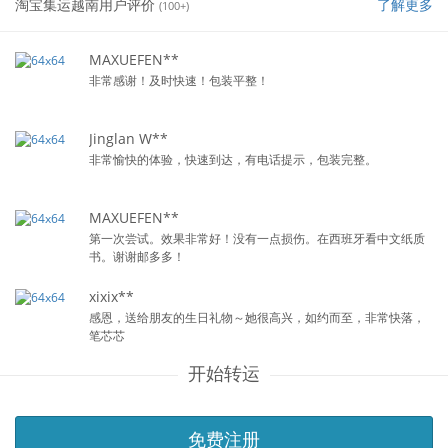
淘宝集运越南用户评价
了解更多
(100+)
MAXUEFEN**
非常感谢！及时快速！包装平整！
Jinglan W**
非常愉快的体验，快速到达，有电话提示，包装完整。
MAXUEFEN**
第一次尝试。效果非常好！没有一点损伤。在西班牙看中文纸质
书。谢谢邮多多！
xixix**
感恩，送给朋友的生日礼物～她很高兴，如约而至，非常快落，
笔芯芯
开始转运
免费注册