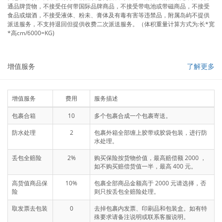
通品牌货物，不接受任何带国际品牌商品，不接受带电池或带磁商品，不接受
食品或烟酒，不接受液体、粉未、膏体及有毒有害等违禁品，附属岛屿不提供
派送服务，不支持退回但提供收费二次派送服务。（体积重量计算方式为:长*宽
*高cm/6000=KG)
增值服务
了解更多
增值服务
费用
服务描述
包裹合箱
10
多个包裹合成一个包裹寄送。
防水处理
2
包裹外箱全部缠上胶带或胶袋包装，进行防
水处理。
丢包全赔险
2%
购买保险按货物价值，最高赔偿额 2000 ，
如不购买赔偿货值一半，最高 400 元。
高货值商品保
10%
包裹全部商品金额高于 2000 元请选择，否
险
则只按丢包全赔险处理。
取发票去包装
0
去掉包裹内发票、印刷品和包装盒。如有特
殊要求请备注说明或联系客服说明。