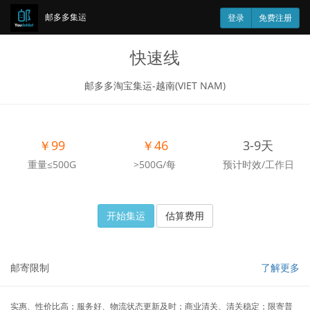
邮多多集运
登录
免费注册
快速线
邮多多淘宝集运-越南(VIET NAM)
￥99
￥46
3-9天
重量≤500G
>500G/每
预计时效/工作日
开始集运
估算费用
邮寄限制
了解更多
实惠、性价比高；服务好、物流状态更新及时；商业清关、清关稳定；限寄普